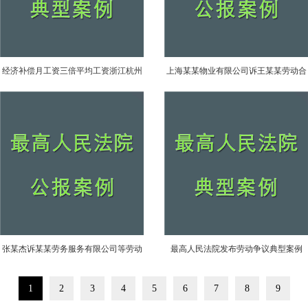
经济补偿月工资三倍平均工资浙江杭州
上海某某物业有限公司诉王某某劳动合
判决案例
同纠纷案
张某杰诉某某劳务服务有限公司等劳动
最高人民法院发布劳动争议典型案例
合同纠纷案-中华人民共和国最高人民法
1
2
3
4
5
6
7
8
9
院公报案例