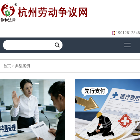
19012812348
Toggle
navigati
首页
>
典型案例