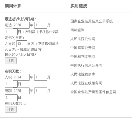
期间计算
实用链接
最迟起诉/上诉日期：
国家企业信用信息公示系统
送达
年
月
商标查询
日（收到裁决书/判决书/裁
定书的日期）
人民法院公告网
之日起
日内（申请撤销裁决
中国庭审公开网
30日内/不服裁定10日内）
最迟起诉/上诉日期为
中国裁判文书网
中国执行信息公开网
在职天数：
人民法院案例库
入职
年
月
人民法院在线服务网
日
离职
年
月
全国企业破产重整案件信息网
日
在职天数共
天