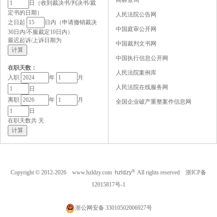
商标查询
日（收到裁决书/判决书/裁
定书的日期）
人民法院公告网
之日起
日内（申请撤销裁决
中国庭审公开网
30日内/不服裁定10日内）
最迟起诉/上诉日期为
中国裁判文书网
中国执行信息公开网
在职天数：
人民法院案例库
入职
年
月
人民法院在线服务网
日
离职
年
月
全国企业破产重整案件信息网
日
在职天数共
天
®
Copyright © 2012-2026 www.hzldzy.com
hzldzy
All rights reserved
浙ICP备
12015817号-1
浙公网安备 33010502006927号