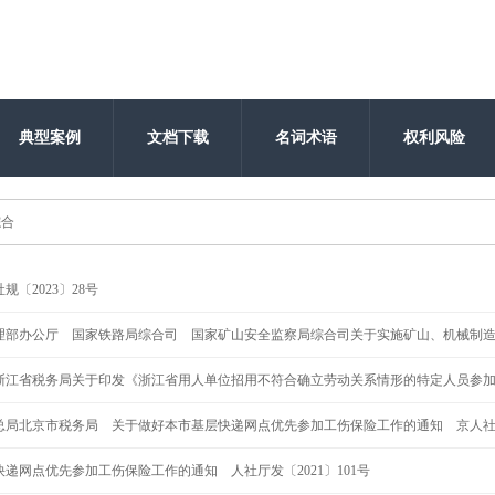
典型案例
文档下载
名词术语
权利风险
综合
〔2023〕28号
理部办公厅 国家铁路局综合司 国家矿山安全监察局综合司关于实施矿山、机械制
23〕102号
浙江省税务局关于印发《浙江省用人单位招用不符合确立劳动关系情形的特定人员参
局北京市税务局 关于做好本市基层快递网点优先参加工伤保险工作的通知 京人社工发
网点优先参加工伤保险工作的通知 人社厅发〔2021〕101号