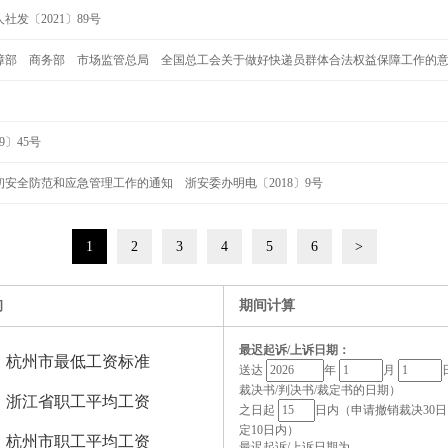
发〔2021〕89号
部 商务部 市场监管总局 全国总工会关于做好快递员群体合法权益保障工作的意见 
〕45号
安全防范和应急管理工作的通知 浙安委办明电〔2018〕9号
1
2
3
4
5
6
>
询
期间计算
最迟起诉/上诉日期：
杭州市最低工资标准
送达
年
月
裁决书/判决书/裁定书的日期）
浙江省职工平均工资
之日起
日内（申请撤销裁决30日
定10日内）
杭州市职工平均工资
最迟起诉/上诉日期为