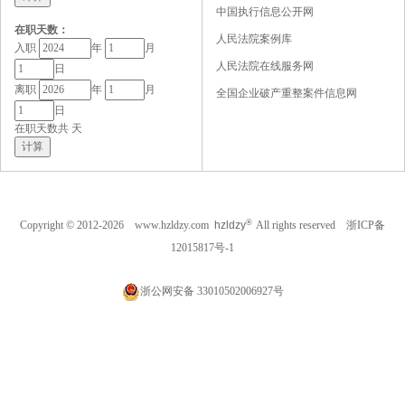
中国执行信息公开网
在职天数：
人民法院案例库
入职
年
月
人民法院在线服务网
日
离职
年
月
全国企业破产重整案件信息网
日
在职天数共
天
®
Copyright © 2012-2026 www.hzldzy.com
hzldzy
All rights reserved
浙ICP备
12015817号-1
浙公网安备 33010502006927号