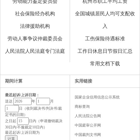
劳动能力鉴定委员会
杭州市职工平均工资
社会保险经办机构
全国城镇居民人均可支配收
法律援助机构
入
劳动人事争议仲裁委员会
工伤保险待遇标准
人民法院人民法庭专门法庭
工作日休息日节假日汇总
常用文档下载
期间计算
实用链接
最迟起诉/上诉日期：
国家企业信用信息公示系统
送达
年
月
商标查询
日（收到裁决书/判决书/裁
定书的日期）
人民法院公告网
之日起
日内（申请撤销裁决
中国庭审公开网
30日内/不服裁定10日内）
最迟起诉/上诉日期为
中国裁判文书网