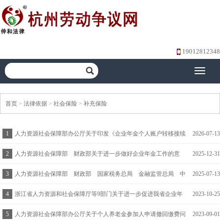
19012812348
Toggle
navigati
首页
>
法律依据
>
社会保险
>
补充保险
1
人力资源社会保障部办公厅关于印发《企业年金个人账户转移接续
2026-07-13
规程（暂行）》的通知 人社厅函〔2026〕89号
2
人力资源社会保障部 财政部关于进一步做好企业年金工作的意
2025-12-31
见 人社部发〔2025〕77号
3
人力资源社会保障部 财政部 国家税务总局 金融监管总局 中
2025-07-13
国证监会关于领取个人养老金有关问题的通知 人社部发〔2025〕
4
浙江省人力资源和社会保障厅等9部门关于进一步促进我省企业年
2023-10-25
39号
金发展的指导意见 浙人社发〔2023〕49号
5
人力资源社会保障部办公厅关于个人养老金参加人申请撤回缴费问
2023-09-01