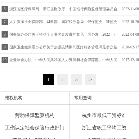
题处理意见的函 人社厅函〔2023〕119号
6
浙江省医疗保障局 浙江省财政厅 中国银行保险监督管理委员会
2022-11-08
浙江监管局 国家税务总局浙江省税务局关于深化浙江省惠民型商
7
人力资源社会保障部 财政部 国家税务总局 银保监会 证监会
2022-10-26
业补充医疗保险改革的指导意见 浙医保联发〔2022〕15号
关于印发《个人养老金实施办法》的通知 人社部发〔2022〕70号
8
国务院办公厅关于推动个人养老金发展的意见 国办发〔2022〕7
2022-04-08
号
9
国家卫生健康委办公厅关于加强疫情期间医疗服务管理满足群众基
2020-02-17
本就医需求的通知 国卫办医函〔2020〕141号
10
企业年金办法 中华人民共和国人力资源和社会保障部、中华人民
2017-12-18
共和国财政部令第36号
1
2
3
>
维权机构
常用查询
劳动保障监察机构
杭州市最低工资标准
工伤认定社会保险行政部门
浙江省职工平均工资