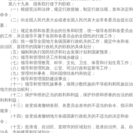
第八十九条 国务院行使下列职权：
（一）根据宪法和法律，规定行政措施，制定行政法规，发布决定和
命令；
（二）向全国人民代表大会或者全国人民代表大会常务委员会提出议
案；
（三）规定各部和各委员会的任务和职责，统一领导各部和各委员会
的工作，并且领导不属于各部和各委员会的全国性的行政工作；
（四）统一领导全国地方各级国家行政机关的工作，规定中央和省、
自治区、直辖市的国家行政机关的职权的具体划分；
（五）编制和执行国民经济和社会发展计划和国家预算；
（六）领导和管理经济工作和城乡建设；
（七）领导和管理教育、科学、文化、卫生、体育和计划生育工作；
（八）领导和管理民政、公安、司法行政和监察等工作；
（九）管理对外事务，同外国缔结条约和协定；
（十）领导和管理国防建设事业；
（十一）领导和管理民族事务，保障少数民族的平等权利和民族自治
地方的自治权利；
（十二）保护华侨的正当的权利和利益，保护归侨和侨眷的合法的权
利和利益；
（十三）改变或者撤销各部、各委员会发布的不适当的命令、指示和
规章；
（十四）改变或者撤销地方各级国家行政机关的不适当的决定和命
令；
（十五）批准省、自治区、直辖市的区域划分，批准自治州、县、自
治县、市的建置和区域划分；