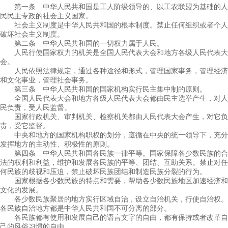
第一条 中华人民共和国是工人阶级领导的、以工农联盟为基础的人
民民主专政的社会主义国家。
社会主义制度是中华人民共和国的根本制度。禁止任何组织或者个人
破坏社会主义制度。
第二条 中华人民共和国的一切权力属于人民。
人民行使国家权力的机关是全国人民代表大会和地方各级人民代表大
会。
人民依照法律规定，通过各种途径和形式，管理国家事务，管理经济
和文化事业，管理社会事务。
第三条 中华人民共和国的国家机构实行民主集中制的原则。
全国人民代表大会和地方各级人民代表大会都由民主选举产生，对人
民负责，受人民监督。
国家行政机关、审判机关、检察机关都由人民代表大会产生，对它负
责，受它监督。
中央和地方的国家机构职权的划分，遵循在中央的统一领导下，充分
发挥地方的主动性、积极性的原则。
第四条 中华人民共和国各民族一律平等。国家保障各少数民族的合
法的权利和利益，维护和发展各民族的平等、团结、互助关系。禁止对任
何民族的歧视和压迫，禁止破坏民族团结和制造民族分裂的行为。
国家根据各少数民族的特点和需要，帮助各少数民族地区加速经济和
文化的发展。
各少数民族聚居的地方实行区域自治，设立自治机关，行使自治权。
各民族自治地方都是中华人民共和国不可分离的部分。
各民族都有使用和发展自己的语言文字的自由，都有保持或者改革自
己的风俗习惯的自由。