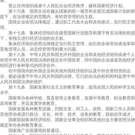
展。
禁止任何组织或者个人扰乱社会经济秩序，破坏国家经济计划。
第十六条 国营企业在服从国家的统一领导和全面完成国家计划的前
提下，在法律规定的范围内，有经营管理的自主权。
国营企业依照法律规定，通过职工代表大会和其他形式，实行民主管
理。
第十七条 集体经济组织在接受国家计划指导和遵守有关法律的前提
下，有独立进行经济活动的自主权。
集体经济组织依照法律规定实行民主管理，由它的全体劳动者选举和
罢免管理人员，决定经营管理的重大问题。
第十八条 中华人民共和国允许外国的企业和其他经济组织或者个人
依照中华人民共和国法律的规定在中国投资，同中国的企业或者其他经济
组织进行各种形式的经济合作。
在中国境内的外国企业和其他外国经济组织以及中外合资经营的企
业，都必须遵守中华人民共和国的法律。它们的合法的权利和利益受中华
人民共和国法律的保护。
第十九条 国家发展社会主义的教育事业，提高全国人民的科学文化
水平。
国家举办各种学校，普及初等义务教育，发展中等教育、职业教育和
高等教育，并且发展学前教育。
国家发展各种教育设施，扫除文盲，对工人、农民、国家工作人员和
其他劳动者进行政治、文化、科学、技术、业务的教育，鼓励自学成才。
国家鼓励集体经济组织、国家企业事业组织和其他社会力量依照法律
规定举办各种教育事业。
国家推广全国通用的普通话。