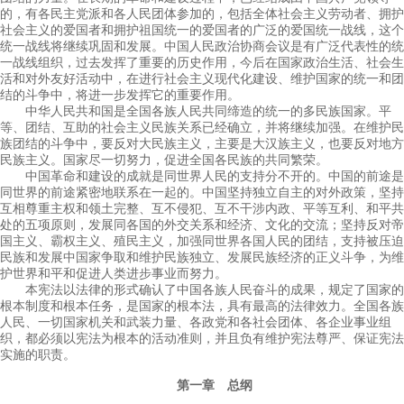
的，有各民主党派和各人民团体参加的，包括全体社会主义劳动者、拥护
社会主义的爱国者和拥护祖国统一的爱国者的广泛的爱国统一战线，这个
统一战线将继续巩固和发展。中国人民政治协商会议是有广泛代表性的统
一战线组织，过去发挥了重要的历史作用，今后在国家政治生活、社会生
活和对外友好活动中，在进行社会主义现代化建设、维护国家的统一和团
结的斗争中，将进一步发挥它的重要作用。
中华人民共和国是全国各族人民共同缔造的统一的多民族国家。平
等、团结、互助的社会主义民族关系已经确立，并将继续加强。在维护民
族团结的斗争中，要反对大民族主义，主要是大汉族主义，也要反对地方
民族主义。国家尽一切努力，促进全国各民族的共同繁荣。
中国革命和建设的成就是同世界人民的支持分不开的。中国的前途是
同世界的前途紧密地联系在一起的。中国坚持独立自主的对外政策，坚持
互相尊重主权和领土完整、互不侵犯、互不干涉内政、平等互利、和平共
处的五项原则，发展同各国的外交关系和经济、文化的交流；坚持反对帝
国主义、霸权主义、殖民主义，加强同世界各国人民的团结，支持被压迫
民族和发展中国家争取和维护民族独立、发展民族经济的正义斗争，为维
护世界和平和促进人类进步事业而努力。
本宪法以法律的形式确认了中国各族人民奋斗的成果，规定了国家的
根本制度和根本任务，是国家的根本法，具有最高的法律效力。全国各族
人民、一切国家机关和武装力量、各政党和各社会团体、各企业事业组
织，都必须以宪法为根本的活动准则，并且负有维护宪法尊严、保证宪法
实施的职责。
第一章 总纲