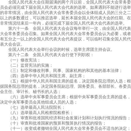
全国人民代表大会任期届满的两个月以前，全国人民代表大会常务委
员会必须完成下届全国人民代表大会代表的选举。如果遇到不能进行选举
的非常情况，由全国人民代表大会常务委员会以全体组成人员的三分之二
以上的多数通过，可以推迟选举，延长本届全国人民代表大会的任期。在
非常情况结束后一年内，必须完成下届全国人民代表大会代表的选举。
第六十一条 全国人民代表大会会议每年举行一次，由全国人民代表
大会常务委员会召集。如果全国人民代表大会常务委员会认为必要，或者
有五分之一以上的全国人民代表大会代表提议，可以临时召集全国人民代
表大会会议。
全国人民代表大会举行会议的时候，选举主席团主持会议。
第六十二条 全国人民代表大会行使下列职权：
（一）修改宪法；
（二）监督宪法的实施；
（三）制定和修改刑事、民事、国家机构的和其他的基本法律；
（四）选举中华人民共和国主席、副主席；
（五）根据中华人民共和国主席的提名，决定国务院总理的人选；根
据国务院总理的提名，决定国务院副总理、国务委员、各部部长、各委员
会主任、审计长、秘书长的人选；
（六）选举中央军事委员会主席；根据中央军事委员会主席的提名，
决定中央军事委员会其他组成人员的人选；
（七）选举最高人民法院院长；
（八）选举最高人民检察院检察长；
（九）审查和批准国民经济和社会发展计划和计划执行情况的报告；
（十）审查和批准国家的预算和预算执行情况的报告；
（十一）改变或者撤销全国人民代表大会常务委员会不适当的决定；