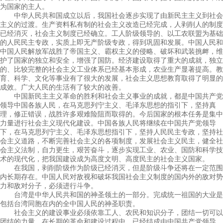
为国家的主人。
中华人民共和国成立以后，我国社会逐步实现了由新民主主义到社会
主义的过渡。生产资料私有制的社会主义改造已经完成，人剥削人的制度
已经消灭，社会主义制度已经确立。工人阶级领导的、以工农联盟为基础
的人民民主专政，实质上即无产阶级专政，得到巩固和发展。中国人民和
中国人民解放军战胜了帝国主义、霸权主义的侵略、破坏和武装挑衅，维
护了国家的独立和安全，增强了国防。经济建设取得了重大的成就，独立
的、比较完整的社会主义工业体系已经基本形成，农业生产显著提高。教
育、科学、文化等事业有了很大的发展，社会主义思想教育取得了明显的
成效。广大人民的生活有了较大的改善。
中国新民主主义革命的胜利和社会主义事业的成就，都是中国共产党
领导中国各族人民，在马克思列宁主义、毛泽东思想的指引下，坚持真
理，修正错误，战胜许多艰难险阻而取得的。今后国家的根本任务是集中
力量进行社会主义现代化建设。中国各族人民将继续在中国共产党领导
下，在马克思列宁主义、毛泽东思想指引下，坚持人民民主专政，坚持社
会主义道路，不断完善社会主义的各项制度，发展社会主义民主，健全社
会主义法制，自力更生，艰苦奋斗，逐步实现工业、农业、国防和科学技
术的现代化，把我国建设成为高度文明、高度民主的社会主义国家。
在我国，剥削阶级作为阶级已经消灭，但是阶级斗争还将在一定范围
内长期存在。中国人民对敌视和破坏我国社会主义制度的国内外的敌对势
力和敌对分子，必须进行斗争。
台湾是中华人民共和国的神圣领土的一部分。完成统一祖国的大业是
包括台湾同胞在内的全中国人民的神圣职责。
社会主义的建设事业必须依靠工人、农民和知识分子，团结一切可以
团结的力量。在长期的革命和建设过程中，已经结成由中国共产党领导