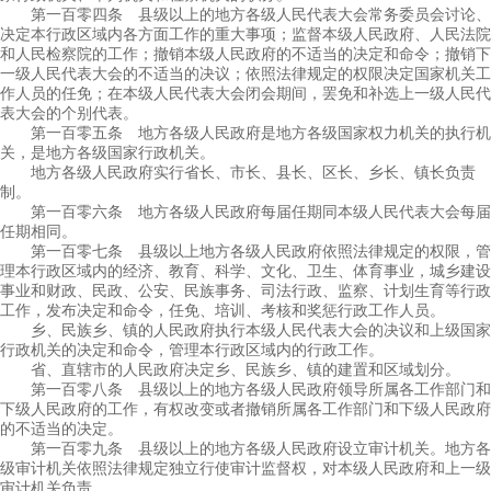
第一百零四条 县级以上的地方各级人民代表大会常务委员会讨论、
决定本行政区域内各方面工作的重大事项；监督本级人民政府、人民法院
和人民检察院的工作；撤销本级人民政府的不适当的决定和命令；撤销下
一级人民代表大会的不适当的决议；依照法律规定的权限决定国家机关工
作人员的任免；在本级人民代表大会闭会期间，罢免和补选上一级人民代
表大会的个别代表。
第一百零五条 地方各级人民政府是地方各级国家权力机关的执行机
关，是地方各级国家行政机关。
地方各级人民政府实行省长、市长、县长、区长、乡长、镇长负责
制。
第一百零六条 地方各级人民政府每届任期同本级人民代表大会每届
任期相同。
第一百零七条 县级以上地方各级人民政府依照法律规定的权限，管
理本行政区域内的经济、教育、科学、文化、卫生、体育事业，城乡建设
事业和财政、民政、公安、民族事务、司法行政、监察、计划生育等行政
工作，发布决定和命令，任免、培训、考核和奖惩行政工作人员。
乡、民族乡、镇的人民政府执行本级人民代表大会的决议和上级国家
行政机关的决定和命令，管理本行政区域内的行政工作。
省、直辖市的人民政府决定乡、民族乡、镇的建置和区域划分。
第一百零八条 县级以上的地方各级人民政府领导所属各工作部门和
下级人民政府的工作，有权改变或者撤销所属各工作部门和下级人民政府
的不适当的决定。
第一百零九条 县级以上的地方各级人民政府设立审计机关。地方各
级审计机关依照法律规定独立行使审计监督权，对本级人民政府和上一级
审计机关负责。