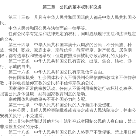
第二章 公民的基本权利和义务
第三十三条 凡具有中华人民共和国国籍的人都是中华人民共和国公
民。
中华人民共和国公民在法律面前一律平等。
任何公民享有宪法和法律规定的权利，同时必须履行宪法和法律规定
的义务。
第三十四条 中华人民共和国年满十八周岁的公民，不分民族、种
族、性别、职业、家庭出身、宗教信仰、教育程度、财产状况、居住期
限，都有选举权和被选举权；但是依照法律被剥夺政治权利的人除外。
第三十五条 中华人民共和国公民有言论、出版、集会、结社、游
行、示威的自由。
第三十六条 中华人民共和国公民有宗教信仰自由。
任何国家机关、社会团体和个人不得强制公民信仰宗教或者不信仰宗
教，不得歧视信仰宗教的公民和不信仰宗教的公民。
国家保护正常的宗教活动。任何人不得利用宗教进行破坏社会秩序、
损害公民身体健康、妨碍国家教育制度的活动。
宗教团体和宗教事务不受外国势力的支配。
第三十七条 中华人民共和国公民的人身自由不受侵犯。
任何公民，非经人民检察院批准或者决定或者人民法院决定，并由公
安机关执行，不受逮捕。
禁止非法拘禁和以其他方法非法剥夺或者限制公民的人身自由，禁止
非法搜查公民的身体。
第三十八条 中华人民共和国公民的人格尊严不受侵犯。禁止用任何