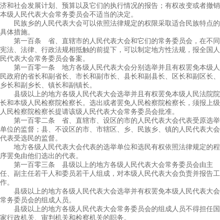
济和社会发展计划、预算以及它们的执行情况的报告；有权改变或者撤销
本级人民代表大会常务委员会不适当的决定。
民族乡的人民代表大会可以依照法律规定的权限采取适合民族特点的
具体措施。
第一百条 省、直辖市的人民代表大会和它们的常务委员会，在不同
宪法、法律、行政法规相抵触的前提下，可以制定地方性法规，报全国人
民代表大会常务委员会备案。
第一百零一条 地方各级人民代表大会分别选举并且有权罢免本级人
民政府的省长和副省长、市长和副市长、县长和副县长、区长和副区长、
乡长和副乡长、镇长和副镇长。
县级以上的地方各级人民代表大会选举并且有权罢免本级人民法院院
长和本级人民检察院检察长。选出或者罢免人民检察院检察长，须报上级
人民检察院检察长提请该级人民代表大会常务委员会批准。
第一百零二条 省、直辖市、设区的市的人民代表大会代表受原选举
单位的监督；县、不设区的市、市辖区、乡、民族乡、镇的人民代表大会
代表受选民的监督。
地方各级人民代表大会代表的选举单位和选民有权依照法律规定的程
序罢免由他们选出的代表。
第一百零三条 县级以上的地方各级人民代表大会常务委员会由主
任、副主任若干人和委员若干人组成，对本级人民代表大会负责并报告工
作。
县级以上的地方各级人民代表大会选举并有权罢免本级人民代表大会
常务委员会的组成人员。
县级以上的地方各级人民代表大会常务委员会的组成人员不得担任国
家行政机关、审判机关和检察机关的职务。