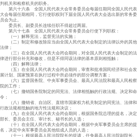
判机关和检察机关的职务。
第六十六条 全国人民代表大会常务委员会每届任期同全国人民代表
大会每届任期相同，它行使职权到下届全国人民代表大会选出新的常务委
员会为止。
委员长、副委员长连续任职不得超过两届。
第六十七条 全国人民代表大会常务委员会行使下列职权：
（一）解释宪法，监督宪法的实施；
（二）制定和修改除应当由全国人民代表大会制定的法律以外的其他
法律；
（三）在全国人民代表大会闭会期间，对全国人民代表大会制定的法
律进行部分补充和修改，但是不得同该法律的基本原则相抵触；
（四）解释法律；
（五）在全国人民代表大会闭会期间，审查和批准国民经济和社会发
展计划、国家预算在执行过程中所必须作的部分调整方案；
（六）监督国务院、中央军事委员会、最高人民法院和最高人民检察
院的工作；
（七）撤销国务院制定的同宪法、法律相抵触的行政法规、决定和命
令；
（八）撤销省、自治区、直辖市国家权力机关制定的同宪法、法律和
行政法规相抵触的地方性法规和决议；
（九）在全国人民代表大会闭会期间，根据国务院总理的提名，决定
部长、委员会主任、审计长、秘书长的人选；
（十）在全国人民代表大会闭会期间，根据中央军事委员会主席的提
名，决定中央军事委员会其他组成人员的人选；
（十一）根据最高人民法院院长的提请，任免最高人民法院副院长、