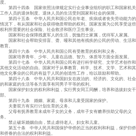
度。
第四十四条 国家依照法律规定实行企业事业组织的职工和国家机关
工作人员的退休制度。退休人员的生活受到国家和社会的保障。
第四十五条 中华人民共和国公民在年老、疾病或者丧失劳动能力的
情况下，有从国家和社会获得物质帮助的权利。国家发展为公民享受这些
权利所需要的社会保险、社会救济和医疗卫生事业。
国家和社会保障残废军人的生活，抚恤烈士家属，优待军人家属。
国家和社会帮助安排盲、聋、哑和其他有残疾的公民的劳动、生活和
教育。
第四十六条 中华人民共和国公民有受教育的权利和义务。
国家培养青年、少年、儿童在品德、智力、体质等方面全面发展。
第四十七条 中华人民共和国公民有进行科学研究、文学艺术创作和
其他文化活动的自由。国家对于从事教育、科学、技术、文学、艺术和其
他文化事业的公民的有益于人民的创造性工作，给以鼓励和帮助。
第四十八条 中华人民共和国妇女在政治的、经济的、文化的、社会
的和家庭的生活等各方面享有同男子平等的权利。
国家保护妇女的权利和利益，实行男女同工同酬，培养和选拔妇女干
部。
第四十九条 婚姻、家庭、母亲和儿童受国家的保护。
夫妻双方有实行计划生育的义务。
父母有抚养教育未成年子女的义务，成年子女有赡养扶助父母的义
务。
禁止破坏婚姻自由，禁止虐待老人、妇女和儿童。
第五十条 中华人民共和国保护华侨的正当的权利和利益，保护归侨
和侨眷的合法的权利和利益。