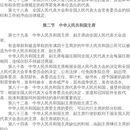
位有权依照法律规定的程序罢免本单位选出的代表。
第七十八条 全国人民代表大会和全国人民代表大会常务委员会的组
织和工作程序由法律规定。
第二节 中华人民共和国主席
第七十九条 中华人民共和国主席、副主席由全国人民代表大会选
举。
有选举权和被选举权的年满四十五周岁的中华人民共和国公民可以被
选为中华人民共和国主席、副主席。
中华人民共和国主席、副主席每届任期同全国人民代表大会每届任期
相同，连续任职不得超过两届。
第八十条 中华人民共和国主席根据全国人民代表大会的决定和全国
人民代表大会常务委员会的决定，公布法律，任免国务院总理、副总理、
国务委员、各部部长、各委员会主任、审计长、秘书长，授予国家的勋章
和荣誉称号，发布特赦令，发布戒严令，宣布战争状态，发布动员令。
第八十一条 中华人民共和国主席代表中华人民共和国，接受外国使
节；根据全国人民代表大会常务委员会的决定，派遣和召回驻外全权代
表，批准和废除同外国缔结的条约和重要协定。
第八十二条 中华人民共和国副主席协助主席工作。
中华人民共和国副主席受主席的委托，可以代行主席的部分职权。
第八十三条 中华人民共和国主席、副主席行使职权到下届全国人民
代表大会选出的主席、副主席就职为止。
第八十四条 中华人民共和国主席缺位的时候，由副主席继任主席的
职位。