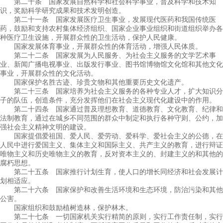
第二十条 国家发展自然科学和社会科学事业，普及科学和技术知
识，奖励科学研究成果和技术发明创造。
第二十一条 国家发展医疗卫生事业，发展现代医药和我国传统医
药，鼓励和支持农村集体经济组织、国家企业事业组织和街道组织举办各
种医疗卫生设施，开展群众性的卫生活动，保护人民健康。
国家发展体育事业，开展群众性的体育活动，增强人民体质。
第二十二条 国家发展为人民服务、为社会主义服务的文学艺术事
业、新闻广播电视事业、出版发行事业、图书馆博物馆文化馆和其他文化
事业，开展群众性的文化活动。
国家保护名胜古迹、珍贵文物和其他重要历史文化遗产。
第二十三条 国家培养为社会主义服务的各种专业人才，扩大知识分
子的队伍，创造条件，充分发挥他们在社会主义现代化建设中的作用。
第二十四条 国家通过普及理想教育、道德教育、文化教育、纪律和
法制教育，通过在城乡不同范围的群众中制定和执行各种守则、公约，加
强社会主义精神文明的建设。
国家提倡爱祖国、爱人民、爱劳动、爱科学、爱社会主义的公德，在
人民中进行爱国主义、集体主义和国际主义、共产主义的教育，进行辩证
唯物主义和历史唯物主义的教育，反对资本主义的、封建主义的和其他的
腐朽思想。
第二十五条 国家推行计划生育，使人口的增长同经济和社会发展计
划相适应。
第二十六条 国家保护和改善生活环境和生态环境，防治污染和其他
公害。
国家组织和鼓励植树造林，保护林木。
第二十七条 一切国家机关实行精简的原则，实行工作责任制，实行