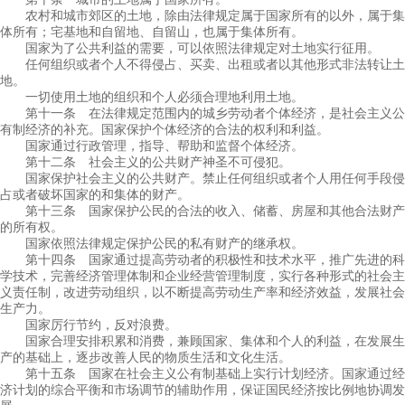
农村和城市郊区的土地，除由法律规定属于国家所有的以外，属于集
体所有；宅基地和自留地、自留山，也属于集体所有。
国家为了公共利益的需要，可以依照法律规定对土地实行征用。
任何组织或者个人不得侵占、买卖、出租或者以其他形式非法转让土
地。
一切使用土地的组织和个人必须合理地利用土地。
第十一条 在法律规定范围内的城乡劳动者个体经济，是社会主义公
有制经济的补充。国家保护个体经济的合法的权利和利益。
国家通过行政管理，指导、帮助和监督个体经济。
第十二条 社会主义的公共财产神圣不可侵犯。
国家保护社会主义的公共财产。禁止任何组织或者个人用任何手段侵
占或者破坏国家的和集体的财产。
第十三条 国家保护公民的合法的收入、储蓄、房屋和其他合法财产
的所有权。
国家依照法律规定保护公民的私有财产的继承权。
第十四条 国家通过提高劳动者的积极性和技术水平，推广先进的科
学技术，完善经济管理体制和企业经营管理制度，实行各种形式的社会主
义责任制，改进劳动组织，以不断提高劳动生产率和经济效益，发展社会
生产力。
国家厉行节约，反对浪费。
国家合理安排积累和消费，兼顾国家、集体和个人的利益，在发展生
产的基础上，逐步改善人民的物质生活和文化生活。
第十五条 国家在社会主义公有制基础上实行计划经济。国家通过经
济计划的综合平衡和市场调节的辅助作用，保证国民经济按比例地协调发