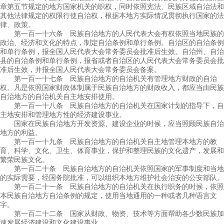
章第五节规定的地方国家机关的职权，同时依照宪法、民族区域自治法和
其他法律规定的权限行使自治权，根据本地方实际情况贯彻执行国家的法
律、政策。
第一百一十六条 民族自治地方的人民代表大会有权依照当地民族的
政治、经济和文化的特点，制定自治条例和单行条例。自治区的自治条例
和单行条例，报全国人民代表大会常务委员会批准后生效。自治州、自治
县的自治条例和单行条例，报省或者自治区的人民代表大会常务委员会批
准后生效，并报全国人民代表大会常务委员会备案。
第一百一十七条 民族自治地方的自治机关有管理地方财政的自治
权。凡是依照国家财政体制属于民族自治地方的财政收入，都应当由民族
自治地方的自治机关自主地安排使用。
第一百一十八条 民族自治地方的自治机关在国家计划的指导下，自
主地安排和管理地方性的经济建设事业。
国家在民族自治地方开发资源、建设企业的时候，应当照顾民族自治
地方的利益。
第一百一十九条 民族自治地方的自治机关自主地管理本地方的教
育、科学、文化、卫生、体育事业，保护和整理民族的文化遗产，发展和
繁荣民族文化。
第一百二十条 民族自治地方的自治机关依照国家的军事制度和当地
的实际需要，经国务院批准，可以组织本地方维护社会治安的公安部队。
第一百二十一条 民族自治地方的自治机关在执行职务的时候，依照
本民族自治地方自治条例的规定，使用当地通用的一种或者几种语言文
字。
第一百二十二条 国家从财政、物资、技术等方面帮助各少数民族加
速发展经济建设和文化建设事业。