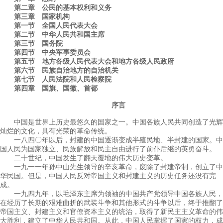
第二章 公民的基本权利和义务
第三章 国家机构
第一节 全国人民代表大会
第二节 中华人民共和国主席
第三节 国务院
第四节 中央军事委员会
第五节 地方各级人民代表大会和地方各级人民政府
第六节 民族自治地方的自治机关
第七节 人民法院和人民检察院
第四章 国旗、国徽、首都
序言
中国是世界上历史最悠久的国家之一。中国各族人民共同创造了光辉
灿烂的文化，具有光荣的革命传统。
一八四〇年以后，封建的中国逐渐变成半殖民地、半封建的国家。中
国人民为国家独立、民族解放和民主自由进行了前仆后继的英勇奋斗。
二十世纪，中国发生了翻天覆地的伟大历史变革。
一九一一年孙中山先生领导的辛亥革命，废除了封建帝制，创立了中
华民国。但是，中国人民反对帝国主义和封建主义的历史任务还没有完
成。
一九四九年，以毛泽东主席为领袖的中国共产党领导中国各族人民，
在经历了长期的艰难曲折的武装斗争和其他形式的斗争以后，终于推翻了
帝国主义、封建主义和官僚资本主义的统治，取得了新民主主义革命的伟
大胜利，建立了中华人民共和国。从此，中国人民掌握了国家的权力，成