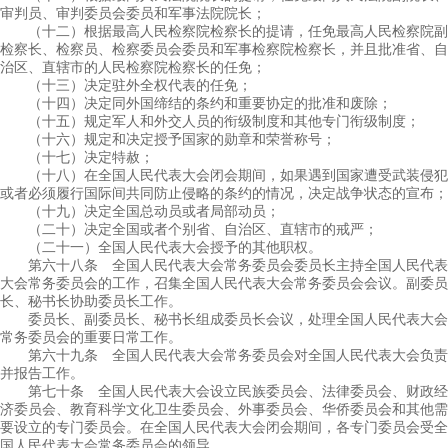
审判员、审判委员会委员和军事法院院长；
（十二）根据最高人民检察院检察长的提请，任免最高人民检察院副
检察长、检察员、检察委员会委员和军事检察院检察长，并且批准省、自
治区、直辖市的人民检察院检察长的任免；
（十三）决定驻外全权代表的任免；
（十四）决定同外国缔结的条约和重要协定的批准和废除；
（十五）规定军人和外交人员的衔级制度和其他专门衔级制度；
（十六）规定和决定授予国家的勋章和荣誉称号；
（十七）决定特赦；
（十八）在全国人民代表大会闭会期间，如果遇到国家遭受武装侵犯
或者必须履行国际间共同防止侵略的条约的情况，决定战争状态的宣布；
（十九）决定全国总动员或者局部动员；
（二十）决定全国或者个别省、自治区、直辖市的戒严；
（二十一）全国人民代表大会授予的其他职权。
第六十八条 全国人民代表大会常务委员会委员长主持全国人民代表
大会常务委员会的工作，召集全国人民代表大会常务委员会会议。副委员
长、秘书长协助委员长工作。
委员长、副委员长、秘书长组成委员长会议，处理全国人民代表大会
常务委员会的重要日常工作。
第六十九条 全国人民代表大会常务委员会对全国人民代表大会负责
并报告工作。
第七十条 全国人民代表大会设立民族委员会、法律委员会、财政经
济委员会、教育科学文化卫生委员会、外事委员会、华侨委员会和其他需
要设立的专门委员会。在全国人民代表大会闭会期间，各专门委员会受全
国人民代表大会常务委员会的领导。