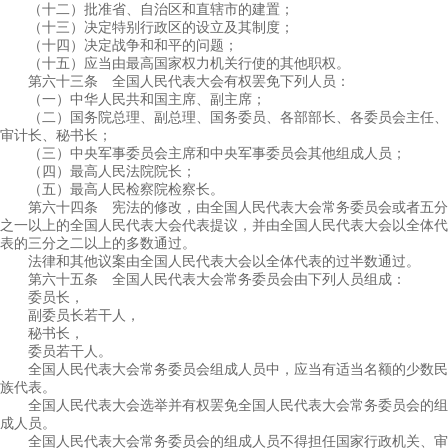
（十二）批准省、自治区和直辖市的建置；
（十三）决定特别行政区的设立及其制度；
（十四）决定战争和和平的问题；
（十五）应当由最高国家权力机关行使的其他职权。
第六十三条 全国人民代表大会有权罢免下列人员：
（一）中华人民共和国主席、副主席；
（二）国务院总理、副总理、国务委员、各部部长、各委员会主任、
审计长、秘书长；
（三）中央军事委员会主席和中央军事委员会其他组成人员；
（四）最高人民法院院长；
（五）最高人民检察院检察长。
第六十四条 宪法的修改，由全国人民代表大会常务委员会或者五分
之一以上的全国人民代表大会代表提议，并由全国人民代表大会以全体代
表的三分之二以上的多数通过。
法律和其他议案由全国人民代表大会以全体代表的过半数通过。
第六十五条 全国人民代表大会常务委员会由下列人员组成：
委员长，
副委员长若干人，
秘书长，
委员若干人。
全国人民代表大会常务委员会组成人员中，应当有适当名额的少数民
族代表。
全国人民代表大会选举并有权罢免全国人民代表大会常务委员会的组
成人员。
全国人民代表大会常务委员会的组成人员不得担任国家行政机关、审