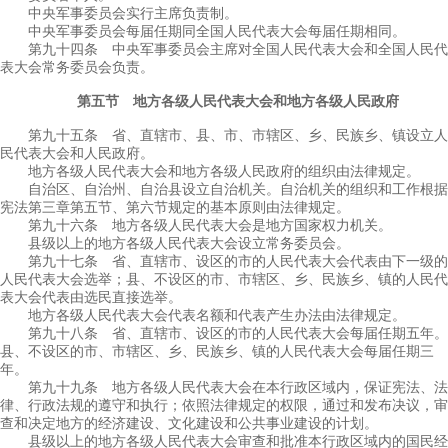
中央军事委员会实行主席负责制。
中央军事委员会每届任期同全国人民代表大会每届任期相同。
第九十四条 中央军事委员会主席对全国人民代表大会和全国人民代
表大会常务委员会负责。
第五节 地方各级人民代表大会和地方各级人民政府
第九十五条 省、直辖市、县、市、市辖区、乡、民族乡、镇设立人
民代表大会和人民政府。
地方各级人民代表大会和地方各级人民政府的组织由法律规定。
自治区、自治州、自治县设立自治机关。自治机关的组织和工作根据
宪法第三章第五节、第六节规定的基本原则由法律规定。
第九十六条 地方各级人民代表大会是地方国家权力机关。
县级以上的地方各级人民代表大会设立常务委员会。
第九十七条 省、直辖市、设区的市的人民代表大会代表由下一级的
人民代表大会选举；县、不设区的市、市辖区、乡、民族乡、镇的人民代
表大会代表由选民直接选举。
地方各级人民代表大会代表名额和代表产生办法由法律规定。
第九十八条 省、直辖市、设区的市的人民代表大会每届任期五年。
县、不设区的市、市辖区、乡、民族乡、镇的人民代表大会每届任期三
年。
第九十九条 地方各级人民代表大会在本行政区域内，保证宪法、法
律、行政法规的遵守和执行；依照法律规定的权限，通过和发布决议，审
查和决定地方的经济建设、文化建设和公共事业建设的计划。
县级以上的地方各级人民代表大会审查和批准本行政区域内的国民经