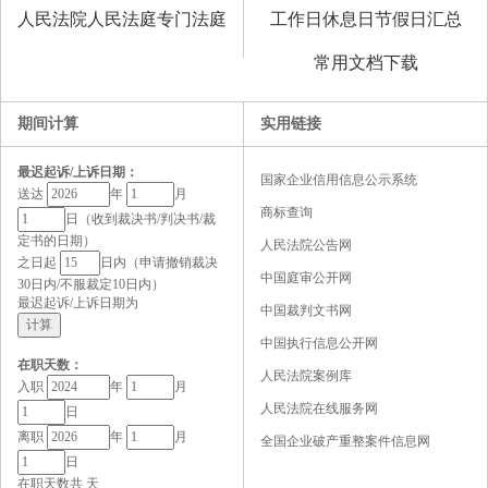
人民法院人民法庭专门法庭
工作日休息日节假日汇总
常用文档下载
期间计算
实用链接
最迟起诉/上诉日期：
国家企业信用信息公示系统
送达
年
月
商标查询
日（收到裁决书/判决书/裁
定书的日期）
人民法院公告网
之日起
日内（申请撤销裁决
中国庭审公开网
30日内/不服裁定10日内）
最迟起诉/上诉日期为
中国裁判文书网
中国执行信息公开网
在职天数：
人民法院案例库
入职
年
月
人民法院在线服务网
日
离职
年
月
全国企业破产重整案件信息网
日
在职天数共
天