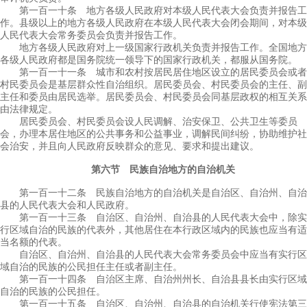
第一百一十条 地方各级人民政府对本级人民代表大会负责并报告工
作。县级以上的地方各级人民政府在本级人民代表大会闭会期间，对本级
人民代表大会常务委员会负责并报告工作。
地方各级人民政府对上一级国家行政机关负责并报告工作。全国地方
各级人民政府都是国务院统一领导下的国家行政机关，都服从国务院。
第一百一十一条 城市和农村按居民居住地区设立的居民委员会或者
村民委员会是基层群众性自治组织。居民委员会、村民委员会的主任、副
主任和委员由居民选举。居民委员会、村民委员会同基层政权的相互关系
由法律规定。
居民委员会、村民委员会设人民调解、治安保卫、公共卫生等委员
会，办理本居住地区的公共事务和公益事业，调解民间纠纷，协助维护社
会治安，并且向人民政府反映群众的意见、要求和提出建议。
第六节 民族自治地方的自治机关
第一百一十二条 民族自治地方的自治机关是自治区、自治州、自治
县的人民代表大会和人民政府。
第一百一十三条 自治区、自治州、自治县的人民代表大会中，除实
行区域自治的民族的代表外，其他居住在本行政区域内的民族也应当有适
当名额的代表。
自治区、自治州、自治县的人民代表大会常务委员会中应当有实行区
域自治的民族的公民担任主任或者副主任。
第一百一十四条 自治区主席、自治州州长、自治县县长由实行区域
自治的民族的公民担任。
第一百一十五条 自治区、自治州、自治县的自治机关行使宪法第三