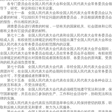
各专门委员会在全国人民代表大会和全国人民代表大会常务委员会领
导下，研究、审议和拟订有关议案。
第七十一条 全国人民代表大会和全国人民代表大会常务委员会认为
必要的时候，可以组织关于特定问题的调查委员会，并且根据调查委员会
的报告，作出相应的决议。
调查委员会进行调查的时候，一切有关的国家机关、社会团体和公民
都有义务向它提供必要的材料。
第七十二条 全国人民代表大会代表和全国人民代表大会常务委员会
组成人员，有权依照法律规定的程序分别提出属于全国人民代表大会和全
国人民代表大会常务委员会职权范围内的议案。
第七十三条 全国人民代表大会代表在全国人民代表大会开会期间，
全国人民代表大会常务委员会组成人员在常务委员会开会期间，有权依照
法律规定的程序提出对国务院或者国务院各部、各委员会的质询案。受质
询的机关必须负责答复。
第七十四条 全国人民代表大会代表，非经全国人民代表大会会议主
席团许可，在全国人民代表大会闭会期间非经全国人民代表大会常务委员
会许可，不受逮捕或者刑事审判。
第七十五条 全国人民代表大会代表在全国人民代表大会各种会议上
的发言和表决，不受法律追究。
第七十六条 全国人民代表大会代表必须模范地遵守宪法和法律，保
守国家秘密，并且在自己参加的生产、工作和社会活动中，协助宪法和法
律的实施。
全国人民代表大会代表应当同原选举单位和人民保持密切的联系，听
取和反映人民的意见和要求，努力为人民服务。
第七十七条 全国人民代表大会代表受原选举单位的监督。原选举单