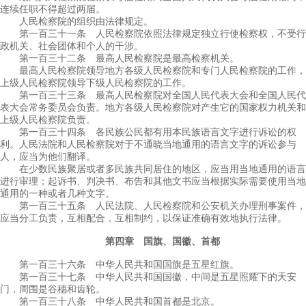
连续任职不得超过两届。
人民检察院的组织由法律规定。
第一百三十一条 人民检察院依照法律规定独立行使检察权，不受行
政机关、社会团体和个人的干涉。
第一百三十二条 最高人民检察院是最高检察机关。
最高人民检察院领导地方各级人民检察院和专门人民检察院的工作，
上级人民检察院领导下级人民检察院的工作。
第一百三十三条 最高人民检察院对全国人民代表大会和全国人民代
表大会常务委员会负责。地方各级人民检察院对产生它的国家权力机关和
上级人民检察院负责。
第一百三十四条 各民族公民都有用本民族语言文字进行诉讼的权
利。人民法院和人民检察院对于不通晓当地通用的语言文字的诉讼参与
人，应当为他们翻译。
在少数民族聚居或者多民族共同居住的地区，应当用当地通用的语言
进行审理；起诉书、判决书、布告和其他文书应当根据实际需要使用当地
通用的一种或者几种文字。
第一百三十五条 人民法院、人民检察院和公安机关办理刑事案件，
应当分工负责，互相配合，互相制约，以保证准确有效地执行法律。
第四章 国旗、国徽、首都
第一百三十六条 中华人民共和国国旗是五星红旗。
第一百三十七条 中华人民共和国国徽，中间是五星照耀下的天安
门，周围是谷穗和齿轮。
第一百三十八条 中华人民共和国首都是北京。