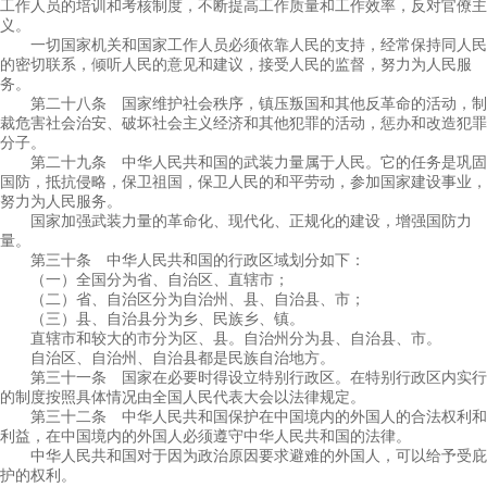
工作人员的培训和考核制度，不断提高工作质量和工作效率，反对官僚主
义。
一切国家机关和国家工作人员必须依靠人民的支持，经常保持同人民
的密切联系，倾听人民的意见和建议，接受人民的监督，努力为人民服
务。
第二十八条 国家维护社会秩序，镇压叛国和其他反革命的活动，制
裁危害社会治安、破坏社会主义经济和其他犯罪的活动，惩办和改造犯罪
分子。
第二十九条 中华人民共和国的武装力量属于人民。它的任务是巩固
国防，抵抗侵略，保卫祖国，保卫人民的和平劳动，参加国家建设事业，
努力为人民服务。
国家加强武装力量的革命化、现代化、正规化的建设，增强国防力
量。
第三十条 中华人民共和国的行政区域划分如下：
（一）全国分为省、自治区、直辖市；
（二）省、自治区分为自治州、县、自治县、市；
（三）县、自治县分为乡、民族乡、镇。
直辖市和较大的市分为区、县。自治州分为县、自治县、市。
自治区、自治州、自治县都是民族自治地方。
第三十一条 国家在必要时得设立特别行政区。在特别行政区内实行
的制度按照具体情况由全国人民代表大会以法律规定。
第三十二条 中华人民共和国保护在中国境内的外国人的合法权利和
利益，在中国境内的外国人必须遵守中华人民共和国的法律。
中华人民共和国对于因为政治原因要求避难的外国人，可以给予受庇
护的权利。