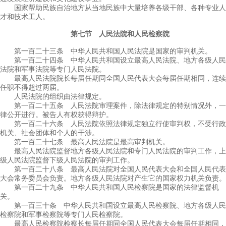
国家帮助民族自治地方从当地民族中大量培养各级干部、各种专业人
才和技术工人。
第七节 人民法院和人民检察院
第一百二十三条 中华人民共和国人民法院是国家的审判机关。
第一百二十四条 中华人民共和国设立最高人民法院、地方各级人民
法院和军事法院等专门人民法院。
最高人民法院院长每届任期同全国人民代表大会每届任期相同，连续
任职不得超过两届。
人民法院的组织由法律规定。
第一百二十五条 人民法院审理案件，除法律规定的特别情况外，一
律公开进行。被告人有权获得辩护。
第一百二十六条 人民法院依照法律规定独立行使审判权，不受行政
机关、社会团体和个人的干涉。
第一百二十七条 最高人民法院是最高审判机关。
最高人民法院监督地方各级人民法院和专门人民法院的审判工作，上
级人民法院监督下级人民法院的审判工作。
第一百二十八条 最高人民法院对全国人民代表大会和全国人民代表
大会常务委员会负责。地方各级人民法院对产生它的国家权力机关负责。
第一百二十九条 中华人民共和国人民检察院是国家的法律监督机
关。
第一百三十条 中华人民共和国设立最高人民检察院、地方各级人民
检察院和军事检察院等专门人民检察院。
最高人民检察院检察长每届任期同全国人民代表大会每届任期相同，