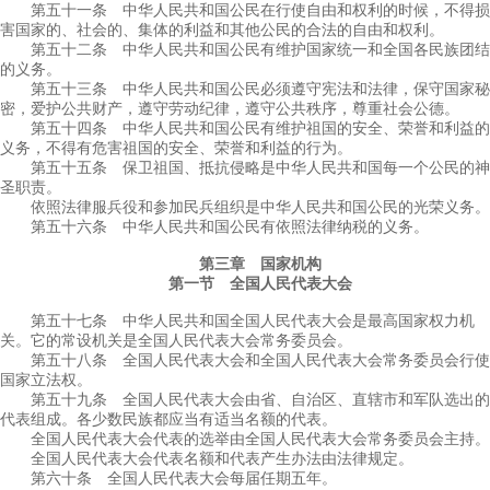
第五十一条 中华人民共和国公民在行使自由和权利的时候，不得损
害国家的、社会的、集体的利益和其他公民的合法的自由和权利。
第五十二条 中华人民共和国公民有维护国家统一和全国各民族团结
的义务。
第五十三条 中华人民共和国公民必须遵守宪法和法律，保守国家秘
密，爱护公共财产，遵守劳动纪律，遵守公共秩序，尊重社会公德。
第五十四条 中华人民共和国公民有维护祖国的安全、荣誉和利益的
义务，不得有危害祖国的安全、荣誉和利益的行为。
第五十五条 保卫祖国、抵抗侵略是中华人民共和国每一个公民的神
圣职责。
依照法律服兵役和参加民兵组织是中华人民共和国公民的光荣义务。
第五十六条 中华人民共和国公民有依照法律纳税的义务。
第三章 国家机构
第一节 全国人民代表大会
第五十七条 中华人民共和国全国人民代表大会是最高国家权力机
关。它的常设机关是全国人民代表大会常务委员会。
第五十八条 全国人民代表大会和全国人民代表大会常务委员会行使
国家立法权。
第五十九条 全国人民代表大会由省、自治区、直辖市和军队选出的
代表组成。各少数民族都应当有适当名额的代表。
全国人民代表大会代表的选举由全国人民代表大会常务委员会主持。
全国人民代表大会代表名额和代表产生办法由法律规定。
第六十条 全国人民代表大会每届任期五年。