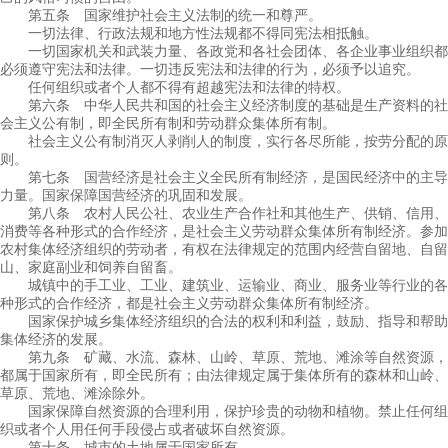
第五条 国家维护社会主义法制的统一和尊严。
一切法律、行政法规和地方性法规都不得同宪法相抵触。
一切国家机关和武装力量、各政党和各社会团体、各企业事业组织都
必须遵守宪法和法律。一切违反宪法和法律的行为，必须予以追究。
任何组织或者个人都不得有超越宪法和法律的特权。
第六条 中华人民共和国的社会主义经济制度的基础是生产资料的社
会主义公有制，即全民所有制和劳动群众集体所有制。
社会主义公有制消灭人剥削人的制度，实行各尽所能，按劳分配的原
则。
第七条 国营经济是社会主义全民所有制经济，是国民经济中的主导
力量。国家保障国营经济的巩固和发展。
第八条 农村人民公社、农业生产合作社和其他生产、供销、信用、
消费等各种形式的合作经济，是社会主义劳动群众集体所有制经济。参加
农村集体经济组织的劳动者，有权在法律规定的范围内经营自留地、自留
山、家庭副业和饲养自留畜。
城镇中的手工业、工业、建筑业、运输业、商业、服务业等行业的各
种形式的合作经济，都是社会主义劳动群众集体所有制经济。
国家保护城乡集体经济组织的合法的权利和利益，鼓励、指导和帮助
集体经济的发展。
第九条 矿藏、水流、森林、山岭、草原、荒地、滩涂等自然资源，
都属于国家所有，即全民所有；由法律规定属于集体所有的森林和山岭、
草原、荒地、滩涂除外。
国家保障自然资源的合理利用，保护珍贵的动物和植物。禁止任何组
织或者个人用任何手段侵占或者破坏自然资源。
第十条 城市的土地属于国家所有。